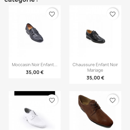
favorite_border
favorite_border
Aperçu rapide
Aperçu rapide


Moccasin Noir Enfant...
Chaussure Enfant Noir
Mariage
35,00 €
35,00 €
favorite_border
favorite_border