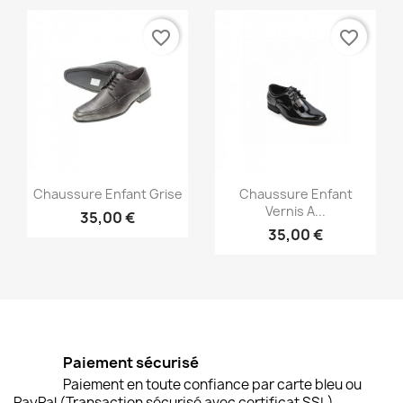
favorite_border
favorite_border
Aperçu rapide
Aperçu rapide


Chaussure Enfant Grise
Chaussure Enfant
Vernis A...
35,00 €
35,00 €
Paiement sécurisé
Paiement en toute confiance par carte bleu ou
PayPal (Transaction sécurisé avec certificat SSL)