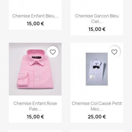
Aperçu rapide
Aperçu rapide


Chemise Enfant Bleu...
Chemise Garcon Bleu
Ciel...
15,00 €
15,00 €
×
Créer une liste d'envies
favorite_border
favorite_border
Nom de la liste d'envies
Annuler
Créer une liste d'envies
Aperçu rapide
Aperçu rapide


Chemise Enfant Rose
Chemise Col Cassé Petit
Pale...
Mec...
15,00 €
25,00 €