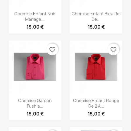
Aperçu rapide
Aperçu rapide


Chemise Enfant Noir
Chemise Enfant Bleu Roi
Mariage...
De...
15,00 €
15,00 €
favorite_border
favorite_border
Aperçu rapide
Aperçu rapide


Chemise Garcon
Chemise Enfant Rouge
Fushia...
De 2 A...
15,00 €
15,00 €