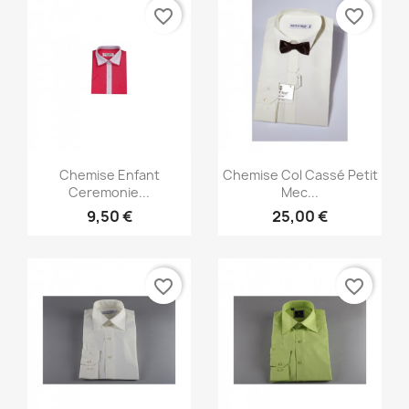
favorite_border
favorite_border
Aperçu rapide
Aperçu rapide


Chemise Enfant
Chemise Col Cassé Petit
Ceremonie...
Mec...
9,50 €
25,00 €
favorite_border
favorite_border