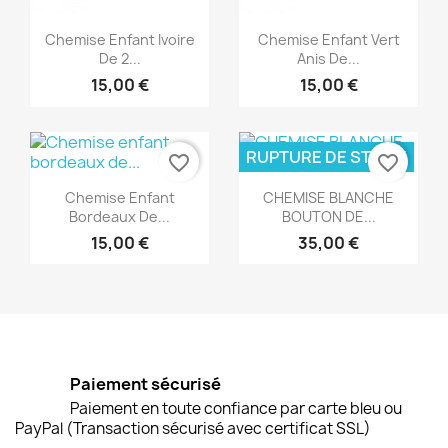
Aperçu rapide
Aperçu rapide


Chemise Enfant Ivoire
Chemise Enfant Vert
De 2...
Anis De...
15,00 €
15,00 €
RUPTURE DE STOCK
favorite_border
favorite_border
Aperçu rapide
Aperçu rapide


Chemise Enfant
CHEMISE BLANCHE
Bordeaux De...
BOUTON DE...
15,00 €
35,00 €
Paiement sécurisé
Paiement en toute confiance par carte bleu ou
PayPal (Transaction sécurisé avec certificat SSL)