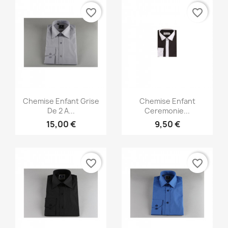
favorite_border
favorite_border
Aperçu rapide
Aperçu rapide


Chemise Enfant Grise
Chemise Enfant
De 2 A...
Ceremonie...
15,00 €
9,50 €
favorite_border
favorite_border