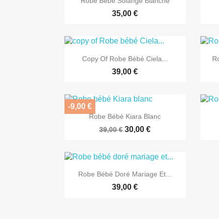
Robe Bébé Solange Blanche
35,00 €

Aperçu rapide
Copy Of Robe Bébé Ciela...
Ro
39,00 €
-9,00 €

Aperçu rapide
Robe Bébé Kiara Blanc
30,00 €
39,00 €

Aperçu rapide
Robe Bébé Doré Mariage Et...
39,00 €