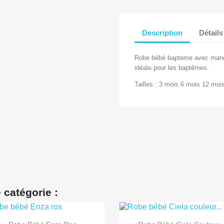
Description
Détails
Robe bébé bapteme avec manches
idéale pour les baptêmes.
Tailles : 3 mois 6 mois 12 mo
 catégorie :


Aperçu rapide
Aperçu rapide