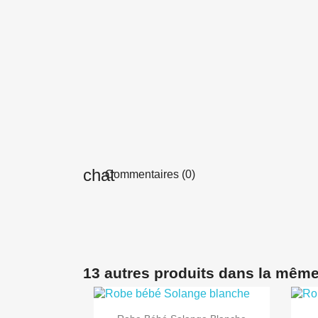
Commentaires (0)
13 autres produits dans la même

Aperçu rapide