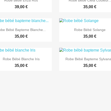
Robe Bébé Enza Ros
Robe Bébé Ciela Couleur..
39,00 €
35,00 €


Aperçu rapide
Aperçu rapide
be Bébé Bapteme Blanche...
Robe Bébé Solange
35,00 €
35,00 €


Aperçu rapide
Aperçu rapide
Robe Bébé Blanche Iris
Robe Bébé Bapteme Sylvana.
35,00 €
35,00 €