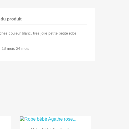
 du produit
 couleur blanc, tres jolie petite petite robe
is 18 mois 24 mois

Aperçu rapide