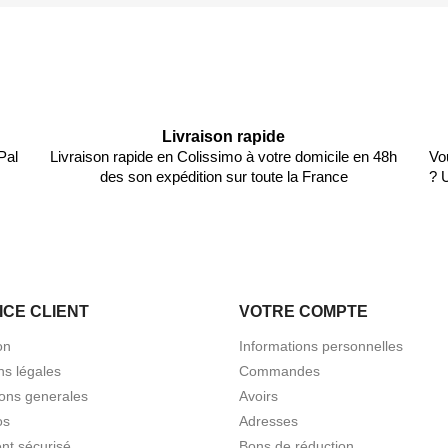
Livraison rapide
Pal
Livraison rapide en Colissimo à votre domicile en 48h
Vo
des son expédition sur toute la France
? 
ICE CLIENT
VOTRE COMPTE
on
Informations personnelles
ns légales
Commandes
ions generales
Avoirs
os
Adresses
nt sécurisé
Bons de réduction