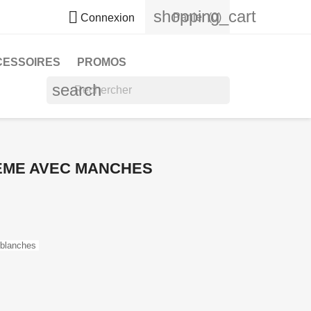
shopping_cart

Panier
(0)
Connexion
CESSOIRES
PROMOS
search
EME AVEC MANCHES
 blanches