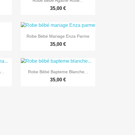
.
Robe Bébé Agathe Rose...
35,00 €

Aperçu rapide
Robe Bébé Mariage Enza Parme
35,00 €

Aperçu rapide
..
Robe Bébé Bapteme Blanche...
35,00 €