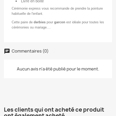
Livré en boîte
Cérémonie express vous recommande de prendre la pointure
habituelle de l'enfant.
Cette paire de
derbies
pour
garcon
est idéale pour toutes les
cérémonies ou mariage....
Commentaires (0)
Aucun avis n'a été publié pour le moment.
×
Créer une liste d'envies
Les clients qui ont acheté ce produit
Nom de la liste d'envies
ont également acheté...