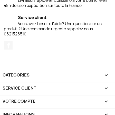
Livraison rapide en Colissimo à votre domicile en
48h des son expédition sur toute la France
Service client
Vous avez besoin d'aide? Une question sur un
produit ? Une commande urgente :appelez nous
0621326510
Facebook
CATEGORIES

SERVICE CLIENT

VOTRE COMPTE

INFORMATIONS
keyboard_arrow_down