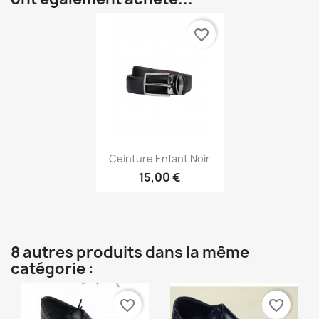
favorite_border
Annuler
Créer une liste d'envies
Aperçu rapide

Ceinture Enfant Noir
15,00 €
8 autres produits dans la même
catégorie :
favorite_border
favorite_border