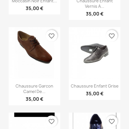
Moccasin Noir Enfant...
Chaussure Enfant
Vernis A...
35,00 €
35,00 €
favorite_border
favorite_border
Aperçu rapide
Aperçu rapide


Chaussure Garcon
Chaussure Enfant Grise
Camel De...
35,00 €
35,00 €
favorite_border
favorite_border