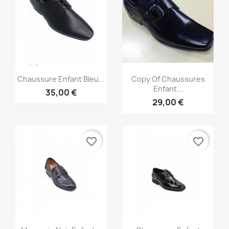
Aperçu rapide
Aperçu rapide


Chaussure Enfant Bleu...
Copy Of Chaussures
Enfant...
35,00 €
29,00 €
favorite_border
favorite_border
Aperçu rapide
Aperçu rapide

